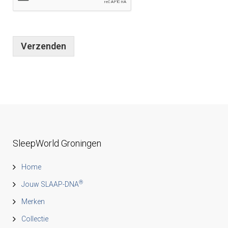
e
Verzenden
n
SleepWorld Groningen
Home
®
Jouw SLAAP-DNA
Merken
Collectie