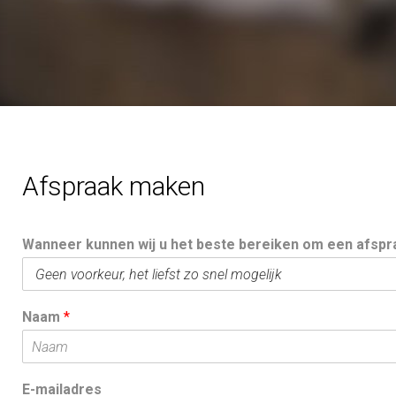
s
p
r
Afspraak maken
Wanneer kunnen wij u het beste bereiken om een afsp
a
Naam
*
a
E-mailadres