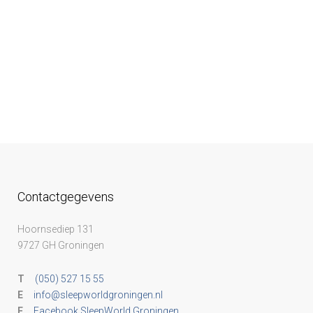
Contactgegevens
Hoornsediep 131
9727 GH Groningen
T
(050) 527 15 55
E
info@sleepworldgroningen.nl
F
Facebook SleepWorld Groningen