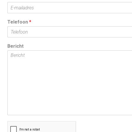
k
Telefoon
*
Bericht
m
a
k