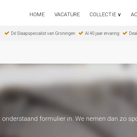
HOME
VACATURE
COLLECTIE ∨
AC
Dé Slaapspecialist van Groningen
Al 40 jaar ervaring
Deal
 onderstaand formulier in. We nemen dan zo spo