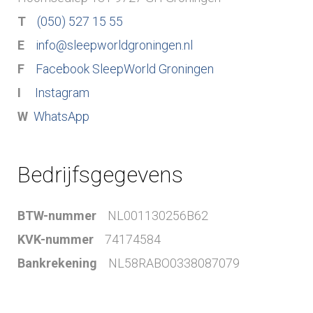
a
T
(050) 527 15 55
E
info@sleepworldgroningen.nl
c
F
Facebook SleepWorld Groningen
t
I
Instagram
W
WhatsApp
Bedrijfsgegevens
BTW-nummer
NL001130256B62
KVK-nummer
74174584
Bankrekening
NL58RABO0338087079