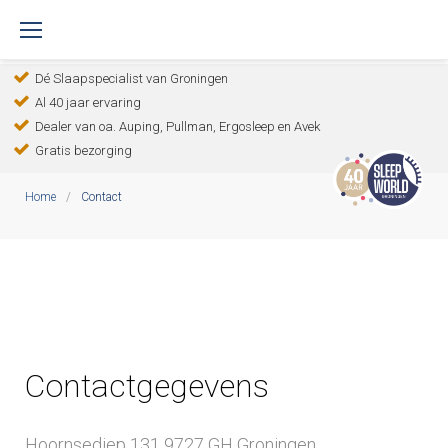
S
k
Dé Slaapspecialist van Groningen
i
Al 40 jaar ervaring
p
Dealer van oa. Auping, Pullman, Ergosleep en Avek
t
Gratis bezorging
o
Home
/
Contact
c
o
C
n
o
t
e
n
Contactgegevens
n
t
t
Hoornsediep 131 9727 GH Groningen