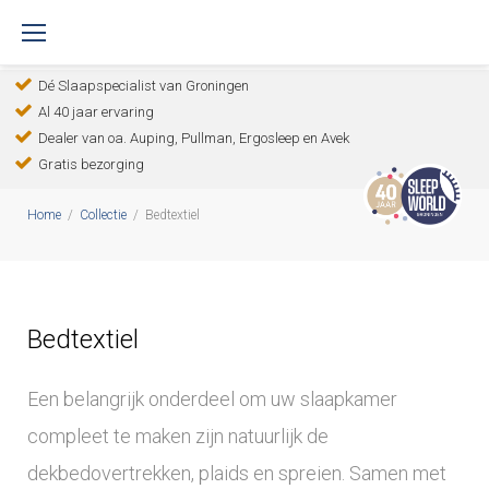
S
k
Dé Slaapspecialist van Groningen
i
Al 40 jaar ervaring
p
Dealer van oa. Auping, Pullman, Ergosleep en Avek
t
Gratis bezorging
o
Home
/
Collectie
/
Bedtextiel
c
o
n
Bedtextiel
t
e
Een belangrijk onderdeel om uw slaapkamer
n
compleet te maken zijn natuurlijk de
t
dekbedovertrekken, plaids en spreien. Samen met