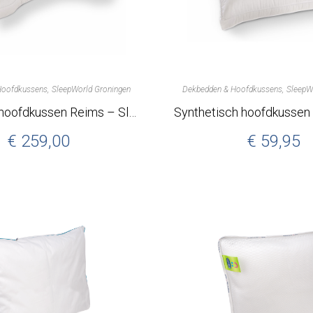
Hoofdkussens
SleepWorld Groningen
Dekbedden & Hoofdkussens
SleepW
Luxe dons hoofdkussen Reims – SleepWorld Groningen
€
259,00
€
59,95