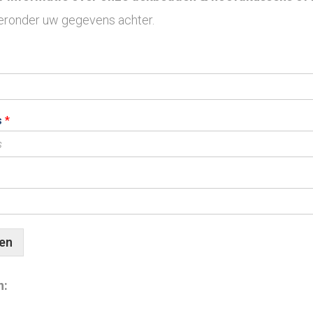
ieronder uw gegevens achter.
s
*
en
n: