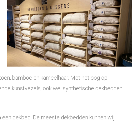
 katoen, bamboe en kameelhaar. Met het oog op
llende kunstvezels, ook wel synthetische dekbedden
 van een dekbed. De meeste dekbedden kunnen wij