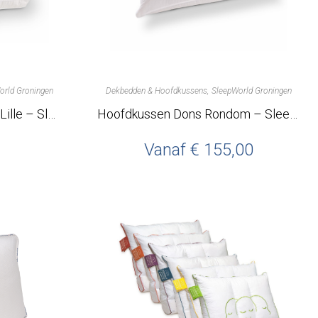
orld Groningen
Dekbedden & Hoofdkussens
SleepWorld Groningen
Synthetisch hoofdkussen Lille – SleepWorld Groningen
Hoofdkussen Dons Rondom – SleepWorld Groningen
Vanaf
€
155,00