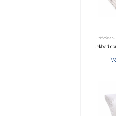
Dekbedden & 
V