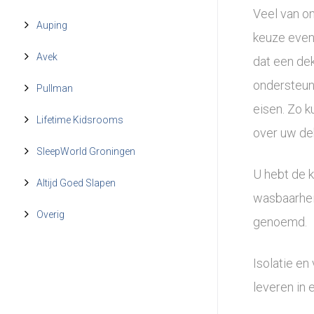
Veel van on
Auping
keuze even 
Avek
dat een dek
ondersteun
Pullman
eisen. Zo 
Lifetime Kidsrooms
over uw de
SleepWorld Groningen
U hebt de k
Altijd Goed Slapen
wasbaarhei
Overig
genoemd.
Isolatie en
leveren in 