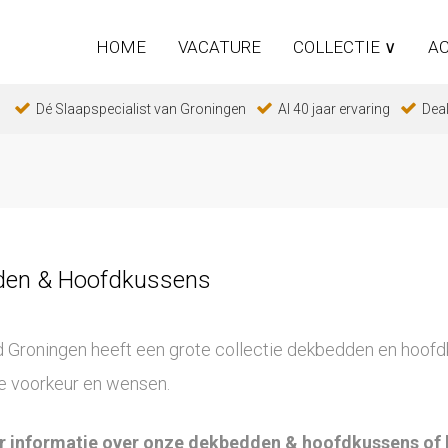
HOME
VACATURE
COLLECTIE ∨
AC
Dé Slaapspecialist van Groningen
Al 40 jaar ervaring
Deal
en & Hoofdkussens
 Groningen heeft een grote collectie dekbedden en hoof
ke voorkeur en wensen.
r informatie over onze dekbedden & hoofdkussens of 