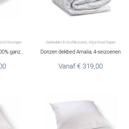
orld Groningen
Dekbedden & Hoofdkussens
Altijd Goed Slapen
Dekbed dons Marseille, 100% ganzendons – SleepWorld Groningen
Donzen dekbed Amalia, 4-seizoenen
00
Vanaf
€
319,00