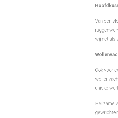
Hoofdkuss
Van een sle
ruggenwerve
wij net al
Wollenvac
Ook voor e
wollenvach
unieke werk
Heilzame we
gewrichten