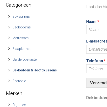
Categorieën
Laat dan h
Boxsprings
Naam
*
Bedbodems
Matrassen
E-mailadre
Slaapkamers
Garderobekasten
Telefoon
*
Dekbedden & Hoofdkussens
Bedtextiel
Verzend
Merken
Dekbedde
Ergosleep