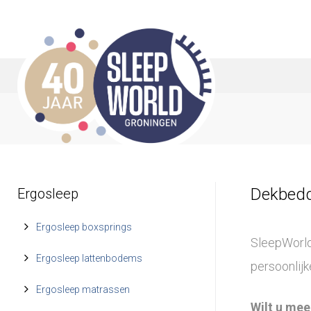
S
k
i
p
t
o
c
o
Dekbedd
Ergosleep
n
t
Ergosleep boxsprings
SleepWorld
e
Ergosleep lattenbodems
persoonlij
n
Ergosleep matrassen
t
Wilt u mee