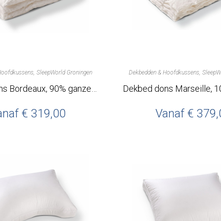
Hoofdkussens
SleepWorld Groningen
Dekbedden & Hoofdkussens
SleepW
Dekbed dons Bordeaux, 90% ganzendons – SleepWorld Groningen
anaf
€
319,00
Vanaf
€
379,