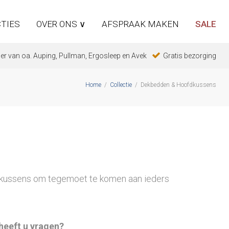
TIES
OVER ONS ∨
AFSPRAAK MAKEN
SALE
er van oa. Auping, Pullman, Ergosleep en Avek
Gratis bezorging
Home
/
Collectie
/
Dekbedden & Hoofdkussens
dkussens om tegemoet te komen aan ieders
heeft u vragen?