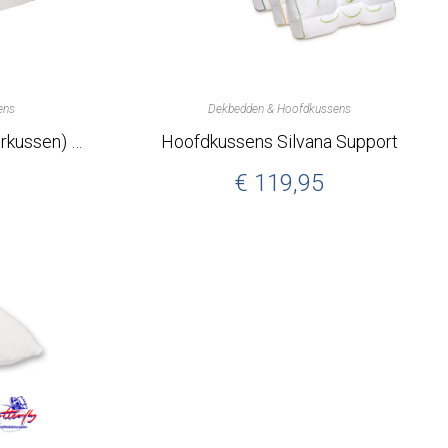
ens
Dekbedden & Hoofdkussens
Mijn Eerste Kussen (kinderkussen) van Silvana.
Hoofdkussens Silvana Support
€
119,95