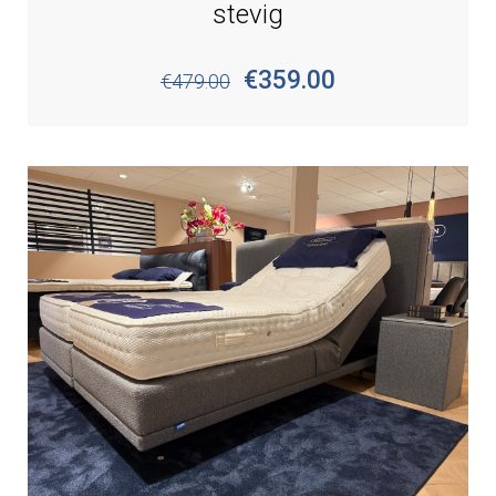
stevig
€359.00
€479.00