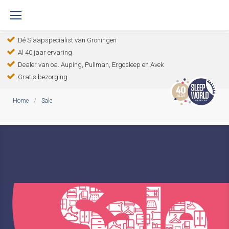
S
k
Dé Slaapspecialist van Groningen
i
Al 40 jaar ervaring
p
Dealer van oa. Auping, Pullman, Ergosleep en Avek
t
Gratis bezorging
o
Home
/
Sale
c
o
S
n
a
t
e
l
n
e
t