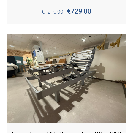
€729.00
€1210.00