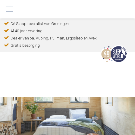
S
k
Dé Slaapspecialist van Groningen
i
Al 40 jaar ervaring
p
Dealer van oa. Auping, Pullman, Ergosleep en Avek
t
Gratis bezorging
H
o
o
c
o
m
n
e
t
e
n
t