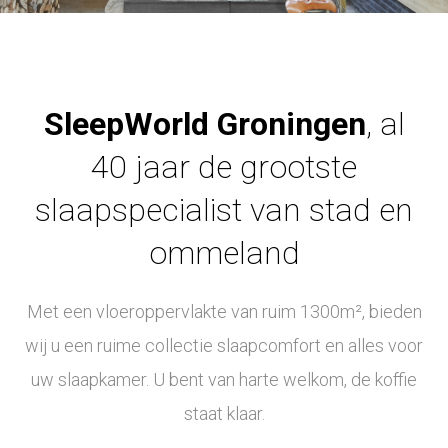
SleepWorld Groningen
, al
40 jaar de grootste
slaapspecialist van stad en
ommeland
Met een vloeroppervlakte van ruim 1300m², bieden
wij u een ruime collectie slaapcomfort en alles voor
uw slaapkamer. U bent van harte welkom, de koffie
staat klaar.