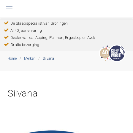
S
k
Dé Slaapspecialist van Groningen
i
Al 40 jaar ervaring
p
Dealer van oa. Auping, Pullman, Ergosleep en Avek
t
Gratis bezorging
o
Home
/
Merken
/
Silvana
c
o
n
Silvana
t
e
n
t