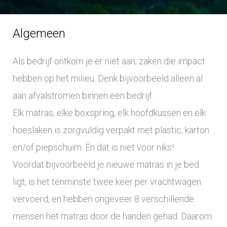
a
Algemeen
m
Als bedrijf ontkom je er niet aan; zaken die impact
h
hebben op het milieu. Denk bijvoorbeeld alleen al
e
aan afvalstromen binnen een bedrijf.
Elk matras, elke boxspring, elk hoofdkussen en elk
i
hoeslaken is zorgvuldig verpakt met plastic, karton
d
en/of piepschuim. En dat is niet voor niks!
Voordat bijvoorbeeld je nieuwe matras in je bed
b
ligt, is het tenminste twee keer per vrachtwagen
i
vervoerd, en hebben ongeveer 8 verschillende
mensen het matras door de handen gehad. Daarom
j