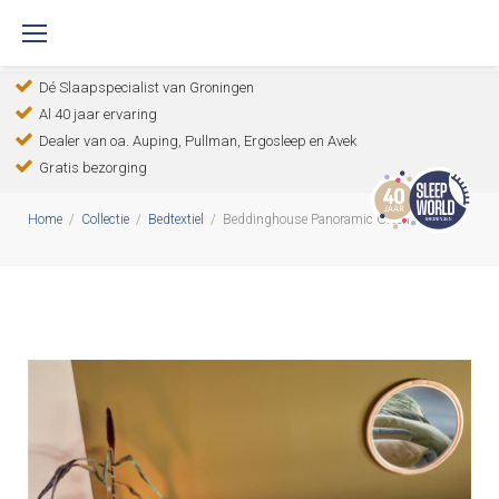
S
k
Dé Slaapspecialist van Groningen
i
Al 40 jaar ervaring
p
Dealer van oa. Auping, Pullman, Ergosleep en Avek
t
Gratis bezorging
o
Home
/
Collectie
/
Bedtextiel
/
Beddinghouse Panoramic Green
c
o
n
t
e
n
t