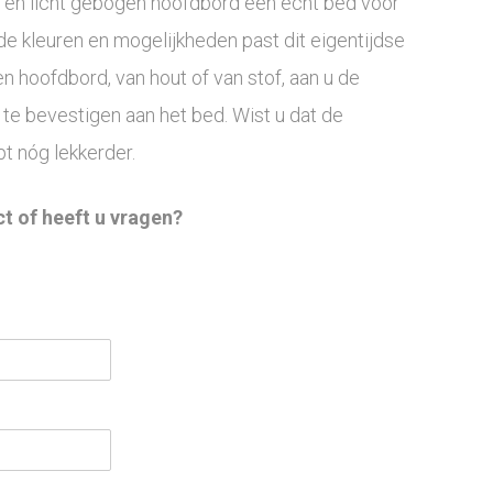
en en licht gebogen hoofdbord een echt bed voor
nde kleuren en mogelijkheden past dit eigentijdse
n hoofdbord, van hout of van stof, aan u de
k te bevestigen aan het bed. Wist u dat de
t nóg lekkerder.
ct of heeft u vragen?