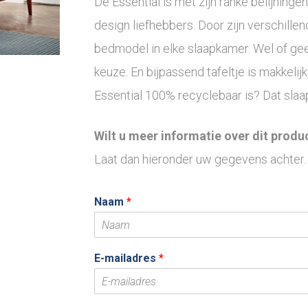
De Essential is met zijn ranke belijning
design liefhebbers. Door zijn verschille
bedmodel in elke slaapkamer. Wel of gee
keuze. En bijpassend tafeltje is makkelij
Essential 100% recyclebaar is? Dat slaap
Wilt u meer informatie over dit produ
Laat dan hieronder uw gegevens achter.
Naam
*
E-mailadres
*