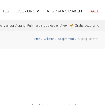
TIES
OVER ONS ∨
AFSPRAAK MAKEN
SALE
er van oa. Auping, Pullman, Ergosleep en Avek
Gratis bezorging
Home
/
Collectie
/
Slaapkamers
/
Auping Essential