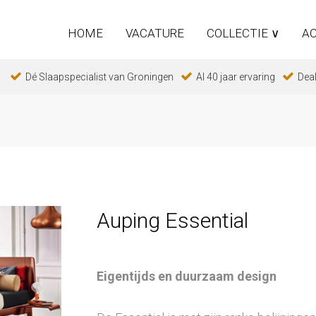
HOME
VACATURE
COLLECTIE ∨
AC
Dé Slaapspecialist van Groningen
Al 40 jaar ervaring
Deal
Auping Essential
Eigentijds en duurzaam design