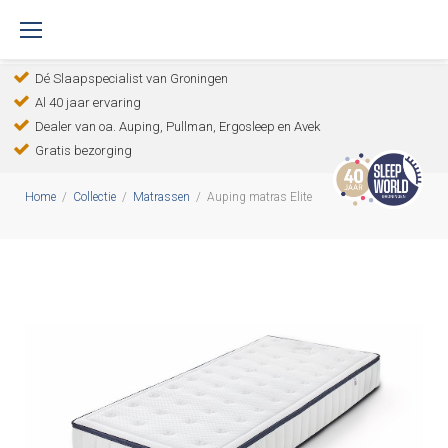
S
k
Dé Slaapspecialist van Groningen
i
Al 40 jaar ervaring
p
Dealer van oa. Auping, Pullman, Ergosleep en Avek
t
Gratis bezorging
o
Home
/
Collectie
/
Matrassen
/
Auping matras Elite
c
o
n
t
e
n
t