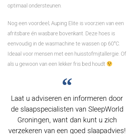
optimaal ondersteunen.
Nog een voordeel; Auping Elite is voorzien van een
afritsbare én wasbare bovenkant. Deze hoes is
eenvoudig in de wasmachine te wassen op 60°C.
Ideaal voor mensen met een huisstofmijtallergie. Of
als u gewoon van een lekker fris bed houdt
Laat u adviseren en informeren door
de slaapspecialisten van SleepWorld
Groningen, want dan kunt u zich
verzekeren van een goed slaapadvies!