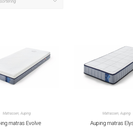
Matrassen
Auping
Matrassen
Auping
ing matras Evolve
Auping matras Ely