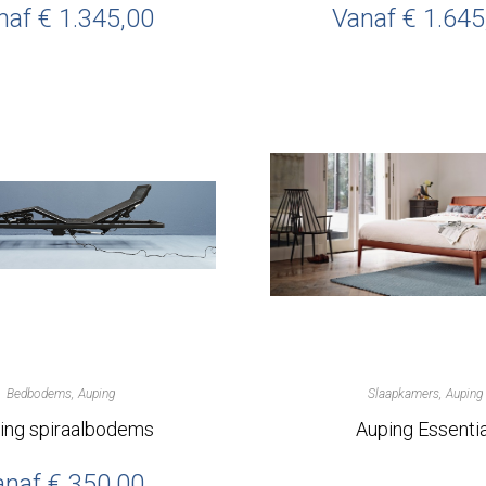
naf
€
1.345,00
Vanaf
€
1.645
Bedbodems
Auping
Slaapkamers
Auping
ing spiraalbodems
Auping Essentia
anaf
€
350,00