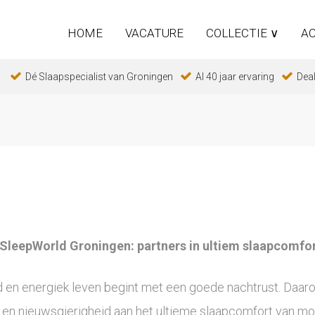
HOME
VACATURE
COLLECTIE ∨
AC
Dé Slaapspecialist van Groningen
Al 40 jaar ervaring
Deal
SleepWorld Groningen: partners in ultiem slaapcomfor
 en energiek leven begint met een goede nachtrust. Daaro
 en nieuwsgierigheid aan het ultieme slaapcomfort van mo