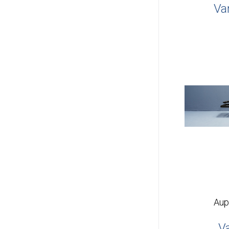
Va
Aup
V