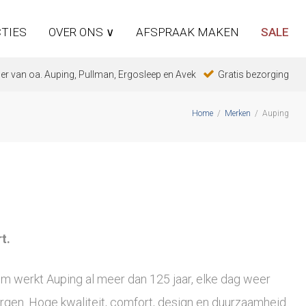
TIES
OVER ONS ∨
AFSPRAAK MAKEN
SALE
er van oa. Auping, Pullman, Ergosleep en Avek
Gratis bezorging
Home
/
Merken
/
Auping
t.
m werkt Auping al meer dan 125 jaar, elke dag weer
rgen. Hoge kwaliteit, comfort, design en duurzaamheid