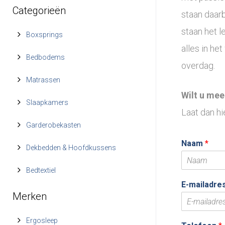
Categorieën
staan daarb
staan het l
Boxsprings
alles in he
Bedbodems
overdag.
Matrassen
Wilt u mee
Slaapkamers
Laat dan h
Garderobekasten
Naam
*
Dekbedden & Hoofdkussens
Bedtextiel
E-mailadre
Merken
Ergosleep