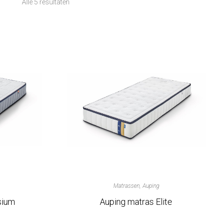
Alle 5 resultaten
Matrassen
Auping
sium
Auping matras Elite