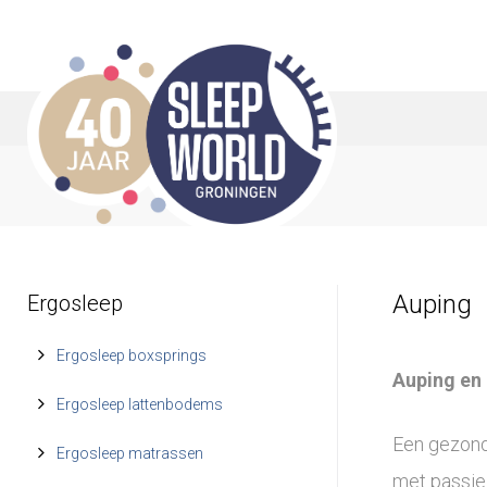
S
k
i
p
t
o
c
o
Auping
Ergosleep
n
t
Ergosleep boxsprings
Auping en 
e
Ergosleep lattenbodems
n
Een gezond
Ergosleep matrassen
t
met passie